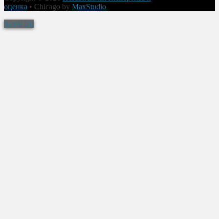
оценка
•
Chicago by
MaxStudio
Scroll Up