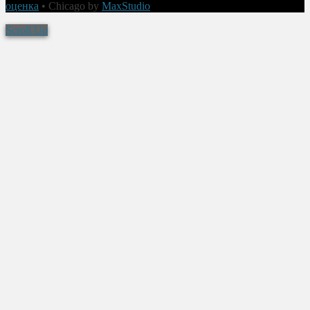
оценка
•
Chicago by
MaxStudio
Scroll Up